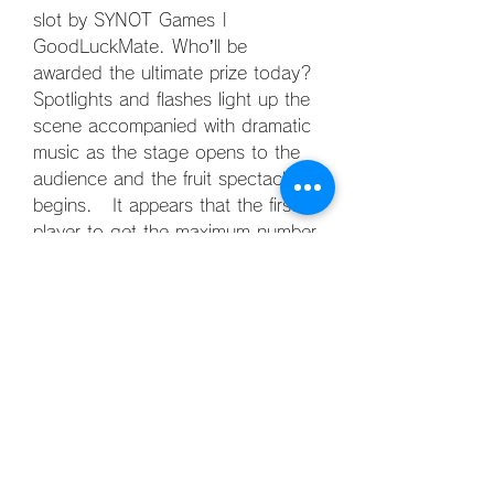
slot by SYNOT Games | 
GoodLuckMate. Who’ll be 
awarded the ultimate prize today? 
Spotlights and flashes light up the 
scene accompanied with dramatic 
music as the stage opens to the 
audience and the fruit spectacle 
begins.   It appears that the first 
player to get the maximum number 
of Fruit Awards gets the award of 
the day, with the players with the 
lowest scores getting less than 2, 
leaving you to wonder if it&#39;s 
a real game or just a publicity 
stunt. Play Fruit Awards Slot 
Machine by SYNOT Games for 
FREE - No Download or 
Registration Required! 4 Reels | 