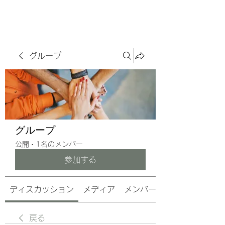
サヴォアフェール
ズ株式会社
グループ
グループ
公開
·
1名のメンバー
参加する
ディスカッション
メディア
メンバー
戻る