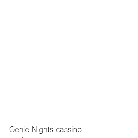
Genie Nights cassino 