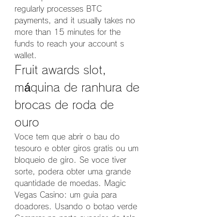
regularly processes BTC 
payments, and it usually takes no 
more than 15 minutes for the 
funds to reach your account s 
wallet.
Fruit awards slot, 
máquina de ranhura de 
brocas de roda de 
ouro
Voce tem que abrir o bau do 
tesouro e obter giros gratis ou um 
bloqueio de giro. Se voce tiver 
sorte, podera obter uma grande 
quantidade de moedas. Magic 
Vegas Casino: um guia para 
doadores. Usando o botao verde 