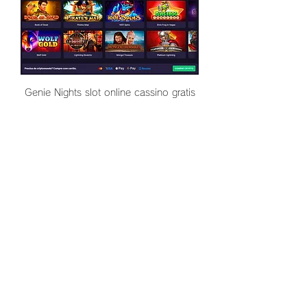
Genie Nights slot online cassino gratis