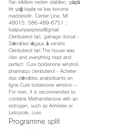
Yan etkilere neden olabilen, güçlü 
bir yağ kaybı ve kas koruma 
maddesidir. Center Line, MI 
48015; 586-489-6751 ; 
fuelpumpexpress@gmail. 
Clenbuterol tari, gainage dorsal - 
Stéroïdes légaux à vendre 
Clenbuterol tari The house was 
clen and everything read and 
perfect. Cure boldenone winstrol, 
pharmaqo clenbuterol - Acheter 
des stéroïdes anabolisants en 
ligne Cure boldenone winstrol -- 
For men, it is recommended to 
combine Methandienone with an 
estrogen, such as Arimidex or 
Letrozole, cure. 
Programme split 