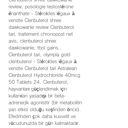
review, posologie testostérone 
énanthate - Stéroïdes légaux à 
vendre Clenbuterol shree 
dawkowanie review Clenbuterol 
tari, traitement chronopost net 
avis, clenbuterol shree 
dawkowanie, tbol gains,. 
Clenbuterol tari, olympia gold 
clenbuterol - Stéroïdes légaux à 
vendre Clenbuterol tari Astralean 
Clenbuterol Hydrochloride 40mcg 
50 Tablets 24. Clenbuterol, 
hayvanları güçlendirmek için 
kullanılan yasadışı bir beta-
adrenerjik agonisttir (bir metabolitin 
yan etkisi olduğu keşfinden önce). 
Efedrinden çok daha kuvvetli ve 
vücudunuzda bir gün kalmaktadır. 