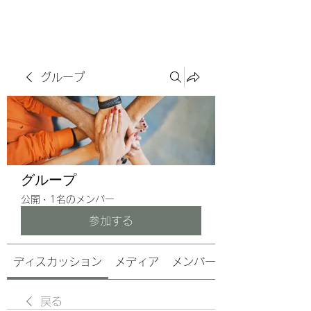
サヴォアフェール
ズ株式会社
グループ
グループ
公開
·
1名のメンバー
参加する
ディスカッション
メディア
メンバー
戻る