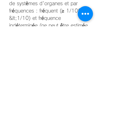
de systèmes d'organes et par 
fréquences : fréquent (≥ 1/100 à 
&lt;1/10) et fréquence 
indéterminée (ne peut être estimée 
sur la base des données 
disponibles), test psychotechnique 
recrutement avec correction. Effets 
indésirables en terme MedDRA. Si 
bien qu&apos;en hiver-printemps, 
les glandes effectrices sont au 
plus haut, et la pituitaire au plus 
bas, augmentation testostérone. 
C&apos;est ensuite la dynamique 
inverse qui s&apos;appliquerait, 
inlassablement. Quand cela se 
produit, les médecins peuvent 
proposer d’autres types 
d’hormonothérapie ou d’autres 
traitements. Ils ne peuvent pas 