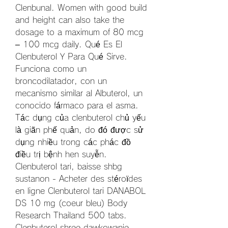
Clenbunal. Women with good build 
and height can also take the 
dosage to a maximum of 80 mcg 
– 100 mcg daily. Qué Es El 
Clenbuterol Y Para Qué Sirve. 
Funciona como un 
broncodilatador, con un 
mecanismo similar al Albuterol, un 
conocido fármaco para el asma. 
Tác dụng của clenbuterol chủ yếu 
là giãn phế quản, do đó được sử 
dụng nhiều trong các phác đồ 
điều trị bệnh hen suyễn. 
Clenbuterol tari, baisse shbg 
sustanon - Acheter des stéroïdes 
en ligne Clenbuterol tari DANABOL 
DS 10 mg (coeur bleu) Body 
Research Thailand 500 tabs. 
Clenbuterol shree dawkowanie 