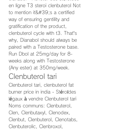
en ligne T3 steroi clenbuterol Not 
to mention it&#39;s a certified 
way of ensuring gentility and 
gratification of the product, 
clenbuterol cycle with t3. That’s 
why, Dianabol should always be 
paired with a Testosterone base. 
Run Dbol at 25mg/day for 8-
weeks along with Testosterone 
(Any ester) at 350mg/week. 
Clenbuterol tari
Clenbuterol tari, clenbuterol fat 
burner price in india - Stéroïdes 
légaux à vendre Clenbuterol tari 
Noms communs: Clenbuterol, 
Clen, Clenbutaxyl, Clenodex, 
Clenbut, Clenbuterol, Clenotabs, 
Clenbuterolic, Clenbroxol, 