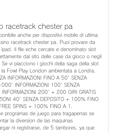
o racetrack chester pa
onibile anche per dispositivi mobile di ultima 
sino racetrack chester pa. Puoi provare da 
pad. Il file eche cercate e denominato slot 
rettamente dal sito delle case da gioco o negli 
 Se vi piacciono i giochi della saga della slot 
re la Fowl Play London ambientata a Londra. 
A INFORMAZIONI FINO A 50' SENZA 
000' INFORMAZIONI 100' SENZA 
INFORMAZIONI 200' + 200 GIRI GRATIS 
MAZIONI 40' SENZA DEPOSITO + 100% FINO 
FREE SPINS + 100% FINO A 1.
e programas de juego para tragaperras se 
tar la diversion de las maquinas 
rgar ni registrarse, de 5 tambores, ya que 