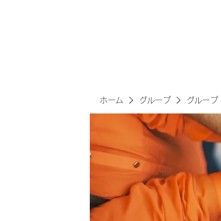
サヴォアフェールズ株式会
ホーム
グループ
グループ