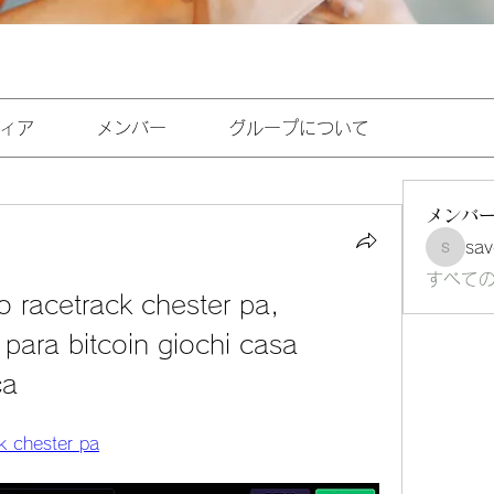
ィア
メンバー
グループについて
メンバ
sav
savoirf
すべて
o racetrack chester pa, 
ara bitcoin giochi casa 
ça
k chester pa