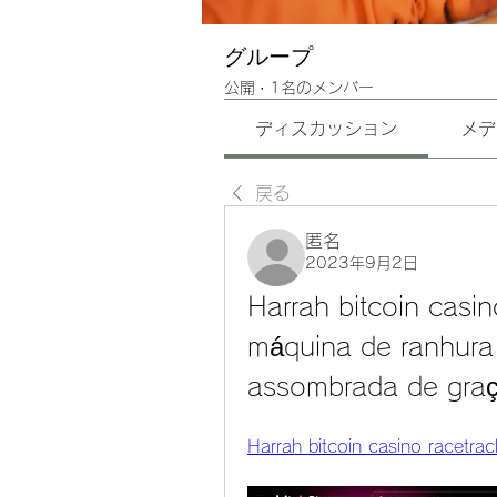
グループ
公開
·
1名のメンバー
ディスカッション
メデ
戻る
匿名
2023年9月2日
Harrah bitcoin casin
máquina de ranhura p
assombrada de gra
Harrah bitcoin casino racetrac