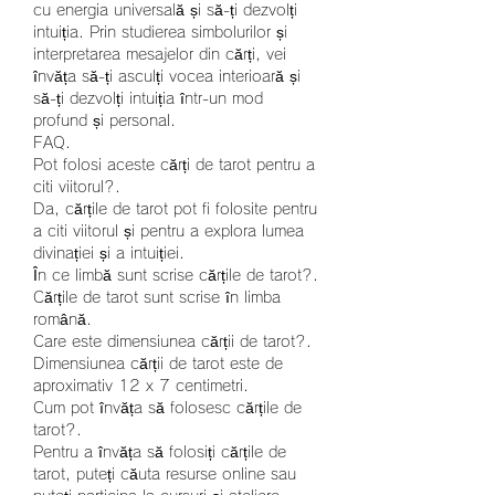
cu energia universală și să-ți dezvolți 
intuiția. Prin studierea simbolurilor și 
interpretarea mesajelor din cărți, vei 
învăța să-ți asculți vocea interioară și 
să-ți dezvolți intuiția într-un mod 
profund și personal.
FAQ.
Pot folosi aceste cărți de tarot pentru a 
citi viitorul?.
Da, cărțile de tarot pot fi folosite pentru 
a citi viitorul și pentru a explora lumea 
divinației și a intuiției.
În ce limbă sunt scrise cărțile de tarot?.
Cărțile de tarot sunt scrise în limba 
română.
Care este dimensiunea cărții de tarot?.
Dimensiunea cărții de tarot este de 
aproximativ 12 x 7 centimetri.
Cum pot învăța să folosesc cărțile de 
tarot?.
Pentru a învăța să folosiți cărțile de 
tarot, puteți căuta resurse online sau 