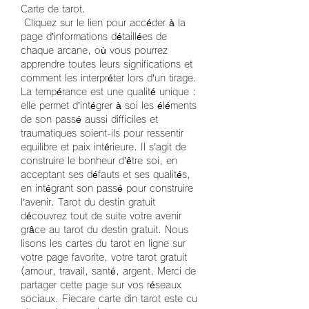
Carte de tarot.
 Cliquez sur le lien pour accéder à la 
page d’informations détaillées de 
chaque arcane, où vous pourrez 
apprendre toutes leurs significations et 
comment les interpréter lors d’un tirage. 
La tempérance est une qualité unique : 
elle permet d’intégrer à soi les éléments 
de son passé aussi difficiles et 
traumatiques soient-ils pour ressentir 
equilibre et paix intérieure. Il s’agit de 
construire le bonheur d’être soi, en 
acceptant ses défauts et ses qualités, 
en intégrant son passé pour construire 
l’avenir. Tarot du destin gratuit 
découvrez tout de suite votre avenir 
grâce au tarot du destin gratuit. Nous 
lisons les cartes du tarot en ligne sur 
votre page favorite, votre tarot gratuit 
(amour, travail, santé, argent. Merci de 
partager cette page sur vos réseaux 
sociaux. Fiecare carte din tarot este cu 