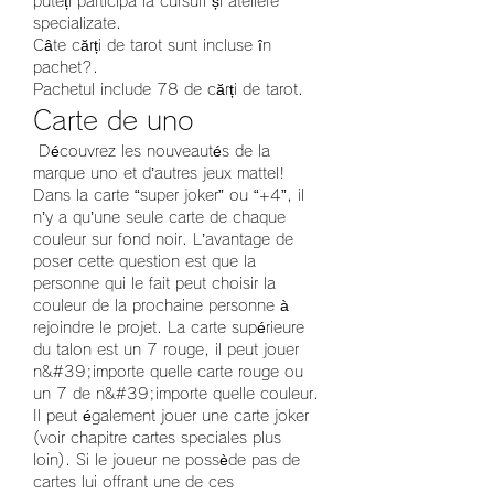
puteți participa la cursuri și ateliere 
specializate.
Câte cărți de tarot sunt incluse în 
pachet?.
Pachetul include 78 de cărți de tarot.
Carte de uno
 Découvrez les nouveautés de la 
marque uno et d’autres jeux mattel! 
Dans la carte “super joker” ou “+4”, il 
n’y a qu’une seule carte de chaque 
couleur sur fond noir. L’avantage de 
poser cette question est que la 
personne qui le fait peut choisir la 
couleur de la prochaine personne à 
rejoindre le projet. La carte supérieure 
du talon est un 7 rouge, il peut jouer 
n&#39;importe quelle carte rouge ou 
un 7 de n&#39;importe quelle couleur. 
Il peut également jouer une carte joker 
(voir chapitre cartes speciales plus 
loin). Si le joueur ne possède pas de 
cartes lui offrant une de ces 