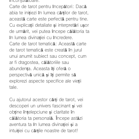
înconjurătoare.
Carte de tarot pentru începători: Dacă 
abia te inițiezi în lumea cărților de tarot, 
această carte este perfectă pentru tine. 
Cu explicații detaliate și interpretări ușor 
de urmărit, vei putea începe călătoria ta 
în lumea divinației cu încredere.
Carte de tarot tematică: Această carte 
de tarot tematică este creată în jurul 
unui anumit subiect sau concept, cum 
ar fi dragostea, călătoriile sau 
abundența. Aceasta îți oferă o 
perspectivă unică și îți permite să 
explorezi aspecte specifice ale vieții 
tale.
Cu ajutorul acestor cărți de tarot, vei 
descoperi un univers fascinant și vei 
obține înțelepciune și claritate în 
călătoria ta personală. Începe astăzi 
aventura ta în lumea divinației și a 
intuiției cu cărțile noastre de tarot!