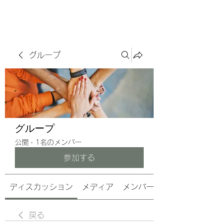
サヴォアフェール
ズ株式会社
グループ
グループ
公開
·
1名のメンバー
参加する
ディスカッション
メディア
メンバー
戻る