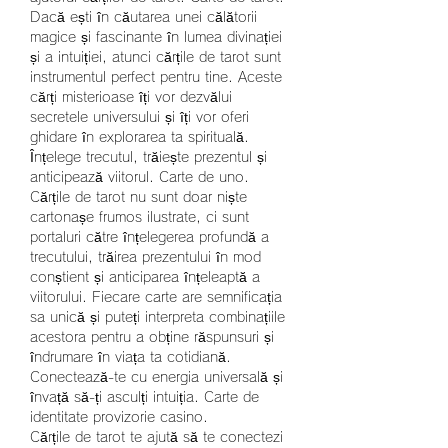
Dacă ești în căutarea unei călătorii 
magice și fascinante în lumea divinației 
și a intuiției, atunci cărțile de tarot sunt 
instrumentul perfect pentru tine. Aceste 
cărți misterioase îți vor dezvălui 
secretele universului și îți vor oferi 
ghidare în explorarea ta spirituală.
Înțelege trecutul, trăiește prezentul și 
anticipează viitorul. Carte de uno.
Cărțile de tarot nu sunt doar niște 
cartonașe frumos ilustrate, ci sunt 
portaluri către înțelegerea profundă a 
trecutului, trăirea prezentului în mod 
conștient și anticiparea înțeleaptă a 
viitorului. Fiecare carte are semnificația 
sa unică și puteți interpreta combinațiile 
acestora pentru a obține răspunsuri și 
îndrumare în viața ta cotidiană.
Conectează-te cu energia universală și 
învață să-ți asculți intuiția. Carte de 
identitate provizorie casino.
Cărțile de tarot te ajută să te conectezi 