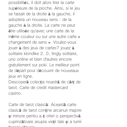
possibilités, il doit alors tirer la carte 
supérieure de la pioche. Ainsi, si le jeu 
se faisait de la droite à la gauche, il 
adoptera un nouveau sens : de la 
gauche à la droite. La carte ne peut 
être utilisée qu’avec une carte de la 
même couleur ou sur une autre carte « 
changement de sens ». Voulez-vous 
jouer à des jeux de cartes? jouez à 
solitaire klondike 2. 0, tingly solitaire, 
uno online et bien d’autres encore 
gratuitement sur poki. Le meilleur point 
de départ pour découvrir de nouveaux 
jeux en ligne. 
Descoperă colecția noastră de cărți de 
tarot. Carte de credit mastercard 
casino.
Carte de tarot clasică: Această carte 
clasică de tarot conține arcanuri majore 
și minore pentru a-ți oferi o perspectivă 
cuprinzătoare asupra vieții tale și a lumii 