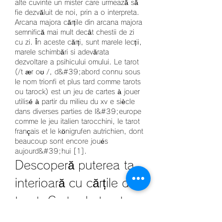
alte cuvinte un mister care urmează să 
fie dezvăluit de noi, prin a o interpreta. 
Arcana majora cărțile din arcana majora 
semnifică mai mult decât chestii de zi 
cu zi. În aceste cărți, sunt marele lecții, 
marele schimbări si adevărata 
dezvoltare a psihicului omului. Le tarot 
(/t ær oʊ /, d&#39;abord connu sous 
le nom trionfi et plus tard comme tarots 
ou tarock) est un jeu de cartes à jouer 
utilisé à partir du milieu du xv e siècle 
dans diverses parties de l&#39;europe 
comme le jeu italien tarocchini, le tarot 
français et le königrufen autrichien, dont 
beaucoup sont encore joués 
aujourd&#39;hui [1]. 
Descoperă puterea ta 
interioară cu cărțile de 
tarot. Carte de tarot
Te-ai întrebat vreodată cum poți avea 