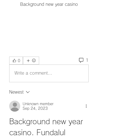
Background new year casino
1
0
Write a comment...
Newest
Unknown member
Sep 24, 2023
Background new year 
casino. Fundalul 