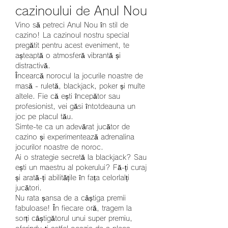
cazinoului de Anul Nou
Vino să petreci Anul Nou în stil de 
cazino! La cazinoul nostru special 
pregătit pentru acest eveniment, te 
așteaptă o atmosferă vibrantă și 
distractivă.
Încearcă norocul la jocurile noastre de 
masă - ruletă, blackjack, poker și multe 
altele. Fie că ești începător sau 
profesionist, vei găsi întotdeauna un 
joc pe placul tău.
Simte-te ca un adevărat jucător de 
cazino și experimentează adrenalina 
jocurilor noastre de noroc.
Ai o strategie secretă la blackjack? Sau 
ești un maestru al pokerului? Fă-ți curaj 
și arată-ți abilitățile în fața celorlalți 
jucători.
Nu rata șansa de a câștiga premii 
fabuloase! În fiecare oră, tragem la 
sorți câștigătorul unui super premiu, 