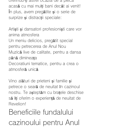
oferindu-ți astfel ocazia de a pleca 
acasă cu mai mulți bani decât ai venit!
În plus, avem pregătite și o serie de 
surprize și distracții speciale:
Artiști și dansatori profesioniști care vor 
anima atmosfera
Un meniu delicios, pregătit special 
pentru petrecerea de Anul Nou
Muzică live de calitate, pentru a dansa 
până dimineața
Decoratiuni tematice, pentru a crea o 
atmosferă unică
Vino alături de prieteni și familie și 
petrece o seară de neuitat în cazinoul 
nostru. Te așteptăm cu brațele deschise 
să îți oferim o experiență de neuitat de 
Revelion!
Beneficiile fundalului 
cazinoului pentru Anul 