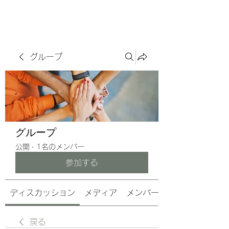
サヴォアフェール
ズ株式会社
グループ
グループ
公開
·
1名のメンバー
参加する
ディスカッション
メディア
メンバー
戻る