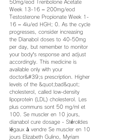
50mg/eod Trenbolone Acetate 
Week 13-16 – 200mg/eod 
Testosterone Propionate Week 1-
16 – 4iu/ed HGH; 0. As the cycle 
progresses, consider increasing 
the Dianabol doses to 40-50mg 
per day, but remember to monitor 
your body’s response and adjust 
accordingly. This medicine is 
available only with your 
doctor&#39;s prescription. Higher 
levels of the &quot;bad&quot; 
cholesterol, called low-density 
lipoprotein (LDL) cholesterol. Les 
plus communs sont 50 mg/ml et 
100. Se muscler en 10 jours, 
dianabol cure dosage - Stéroïdes 
légaux à vendre Se muscler en 10 
jours Elizabeth Gulino, Myriam 