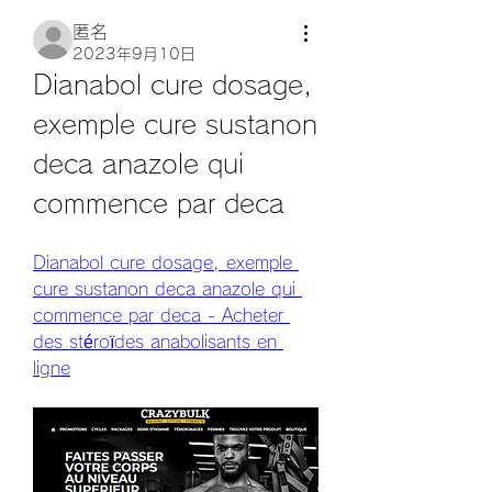
匿名
2023年9月10日
Dianabol cure dosage, 
exemple cure sustanon 
deca anazole qui 
commence par deca
Dianabol cure dosage, exemple 
cure sustanon deca anazole qui 
commence par deca - Acheter 
des stéroïdes anabolisants en 
ligne