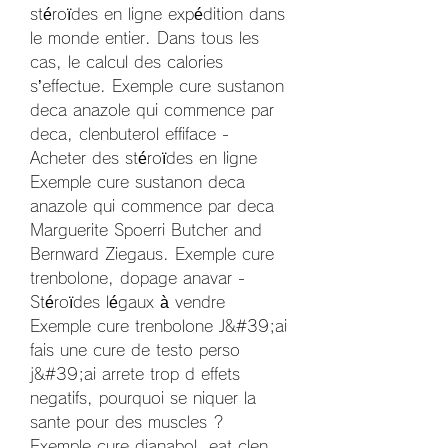
stéroïdes en ligne expédition dans 
le monde entier. Dans tous les 
cas, le calcul des calories 
s’effectue. Exemple cure sustanon 
deca anazole qui commence par 
deca, clenbuterol effiface - 
Acheter des stéroïdes en ligne 
Exemple cure sustanon deca 
anazole qui commence par deca 
Marguerite Spoerri Butcher and 
Bernward Ziegaus. Exemple cure 
trenbolone, dopage anavar - 
Stéroïdes légaux à vendre 
Exemple cure trenbolone J&#39;ai 
fais une cure de testo perso 
j&#39;ai arrete trop d effets 
negatifs, pourquoi se niquer la 
sante pour des muscles ? 
Exemple cure dianabol, eat clen 