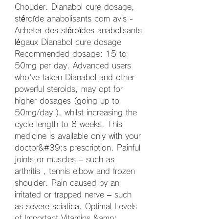
Chouder. Dianabol cure dosage, 
stéroïde anabolisants com avis - 
Acheter des stéroïdes anabolisants 
légaux Dianabol cure dosage 
Recommended dosage: 15 to 
50mg per day. Advanced users 
who’ve taken Dianabol and other 
powerful steroids, may opt for 
higher dosages (going up to 
50mg/day ), whilst increasing the 
cycle length to 8 weeks. This 
medicine is available only with your 
doctor&#39;s prescription. Painful 
joints or muscles – such as 
arthritis , tennis elbow and frozen 
shoulder. Pain caused by an 
irritated or trapped nerve – such 
as severe sciatica. Optimal Levels 
of Important Vitamins &amp; 