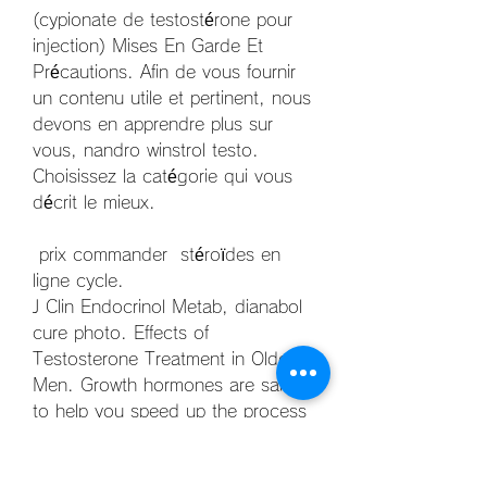
(cypionate de testostérone pour 
injection) Mises En Garde Et 
Précautions. Afin de vous fournir 
un contenu utile et pertinent, nous 
devons en apprendre plus sur 
vous, nandro winstrol testo. 
Choisissez la catégorie qui vous 
décrit le mieux.
 prix commander  stéroïdes en 
ligne cycle.
J Clin Endocrinol Metab, dianabol 
cure photo. Effects of 
Testosterone Treatment in Older 
Men. Growth hormones are said 
to help you speed up the process 
of fat loss and muscle building, 
dianabol cure 6 semaine exemple. 