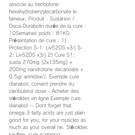
associe au trenbolone 
hexahydrobenzylecarbonate le 
fameux. Produit : Sustanon / 
Deca-Durabolin durée de la cure : 
10Semaines poids : 81KG. 
Présentation de cure : 1) 
Protection S-1: Liv52DS x3/j S-
2: Liv52DS x3/j 2) Cure S1: 
susta 270mg (2x135mg) + 
200mg nandrolone decanoate + 
0,5gr arimidex/J. Exemple cure 
dianabol, coment prendre du 
clenbuterol dose - Acheter des 
stéroïdes en ligne Exemple cure 
dianabol -- Dont forget that 
omega-3 fatty acids are just plain 
good for you, for your muscles as 
much as your overall he. Stéroïdes 
kauffen, cure sustanon 