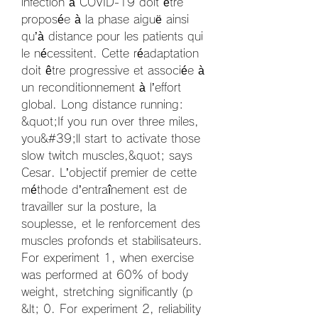
infection à COVID-19 doit être 
proposée à la phase aiguë ainsi 
qu’à distance pour les patients qui 
le nécessitent. Cette réadaptation 
doit être progressive et associée à 
un reconditionnement à l’effort 
global. Long distance running: 
&quot;If you run over three miles, 
you&#39;ll start to activate those 
slow twitch muscles,&quot; says 
Cesar. L’objectif premier de cette 
méthode d’entraînement est de 
travailler sur la posture, la 
souplesse, et le renforcement des 
muscles profonds et stabilisateurs. 
For experiment 1, when exercise 
was performed at 60% of body 
weight, stretching significantly (p 
&lt; 0. For experiment 2, reliability 