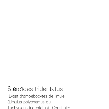
Stéroïdes tridentatus
 Lysat d’amoebocytes de limule 
(Limulus polyphemus ou 
Tachypleus tridentatus). Construire 