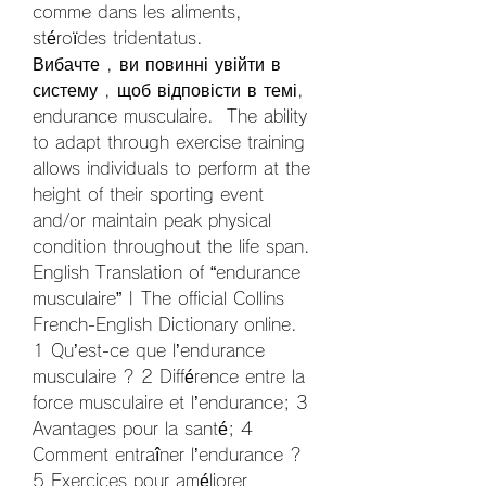
comme dans les aliments, 
stéroïdes tridentatus.
Вибачте , ви повинні увійти в 
систему , щоб відповісти в темі, 
endurance musculaire.  The ability 
to adapt through exercise training 
allows individuals to perform at the 
height of their sporting event 
and/or maintain peak physical 
condition throughout the life span. 
English Translation of “endurance 
musculaire” | The official Collins 
French-English Dictionary online. 
1 Qu’est-ce que l’endurance 
musculaire ? 2 Différence entre la 
force musculaire et l’endurance; 3 
Avantages pour la santé; 4 
Comment entraîner l’endurance ? 
5 Exercices pour améliorer 