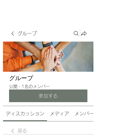
サヴォアフェール
ズ株式会社
グループ
グループ
公開
·
1名のメンバー
参加する
ディスカッション
メディア
メンバー
戻る