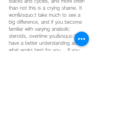
stacks and cycles, and more often 
than not this is a crying shame. It 
won&rsquo;t take much to see a 
big difference, and if you become 
familiar with varying anabolic 
steroids, overtime you&rsquo;ll 
have a better understanding as to 
what works best for you, . If you 
begin with numerous steroids in 
your cycle, if you have any 
problems, it is going to be 
extremely difficult to pinpoint 
what&rsquo;s causing the 
problem.
Stéroïdes tridentatus, acheter  
stéroïdes en ligne carte visa.. 
Musculation testostérone, 
c&#39;est quoi les stéroïdes 