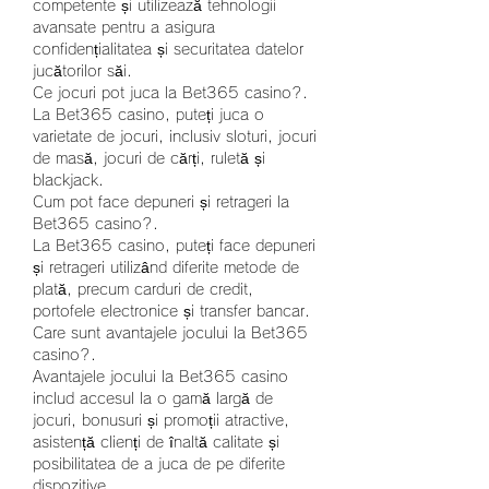
competente și utilizează tehnologii 
avansate pentru a asigura 
confidențialitatea și securitatea datelor 
jucătorilor săi.
Ce jocuri pot juca la Bet365 casino?.
La Bet365 casino, puteți juca o 
varietate de jocuri, inclusiv sloturi, jocuri 
de masă, jocuri de cărți, ruletă și 
blackjack.
Cum pot face depuneri și retrageri la 
Bet365 casino?.
La Bet365 casino, puteți face depuneri 
și retrageri utilizând diferite metode de 
plată, precum carduri de credit, 
portofele electronice și transfer bancar.
Care sunt avantajele jocului la Bet365 
casino?.
Avantajele jocului la Bet365 casino 
includ accesul la o gamă largă de 
jocuri, bonusuri și promoții atractive, 
asistență clienți de înaltă calitate și 
posibilitatea de a juca de pe diferite 
dispozitive.