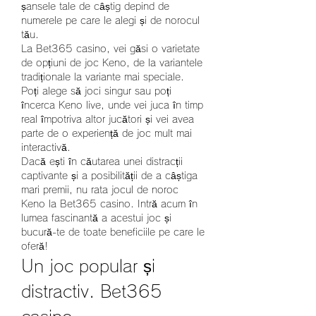
șansele tale de câștig depind de 
numerele pe care le alegi și de norocul 
tău.
La Bet365 casino, vei găsi o varietate 
de opțiuni de joc Keno, de la variantele 
tradiționale la variante mai speciale. 
Poți alege să joci singur sau poți 
încerca Keno live, unde vei juca în timp 
real împotriva altor jucători și vei avea 
parte de o experiență de joc mult mai 
interactivă.
Dacă ești în căutarea unei distracții 
captivante și a posibilității de a câștiga 
mari premii, nu rata jocul de noroc 
Keno la Bet365 casino. Intră acum în 
lumea fascinantă a acestui joc și 
bucură-te de toate beneficiile pe care le 
oferă!
Un joc popular și 
distractiv. Bet365 