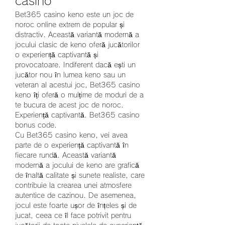
casino
Bet365 casino keno este un joc de 
noroc online extrem de popular și 
distractiv. Această variantă modernă a 
jocului clasic de keno oferă jucătorilor 
o experiență captivantă și 
provocatoare. Indiferent dacă ești un 
jucător nou în lumea keno sau un 
veteran al acestui joc, Bet365 casino 
keno îți oferă o mulțime de moduri de a 
te bucura de acest joc de noroc.
Experiență captivantă. Bet365 casino 
bonus code.
Cu Bet365 casino keno, vei avea 
parte de o experiență captivantă în 
fiecare rundă. Această variantă 
modernă a jocului de keno are grafică 
de înaltă calitate și sunete realiste, care 
contribuie la crearea unei atmosfere 
autentice de cazinou. De asemenea, 
jocul este foarte ușor de înțeles și de 
jucat, ceea ce îl face potrivit pentru 