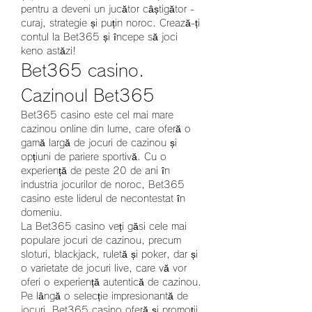
pentru a deveni un jucător câștigător - 
curaj, strategie și puțin noroc. Crează-ți 
contul la Bet365 și începe să joci 
keno astăzi!
Bet365 casino. 
Cazinoul Bet365
Bet365 casino este cel mai mare 
cazinou online din lume, care oferă o 
gamă largă de jocuri de cazinou și 
opțiuni de pariere sportivă. Cu o 
experiență de peste 20 de ani în 
industria jocurilor de noroc, Bet365 
casino este liderul de necontestat în 
domeniu.
La Bet365 casino veți găsi cele mai 
populare jocuri de cazinou, precum 
sloturi, blackjack, ruletă și poker, dar și 
o varietate de jocuri live, care vă vor 
oferi o experiență autentică de cazinou.
Pe lângă o selecție impresionantă de 
jocuri, Bet365 casino oferă și promoții 