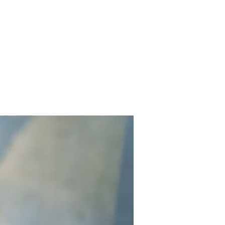
​特定商取引法表記​
技術について
​考え方について​
​お問い合わせ​
お知
re Menu
Care Mind
Contact
Others
N