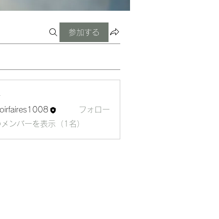
参加する
ー
oirfaires1008
フォロー
aires1008
のメンバーを表示（1名）