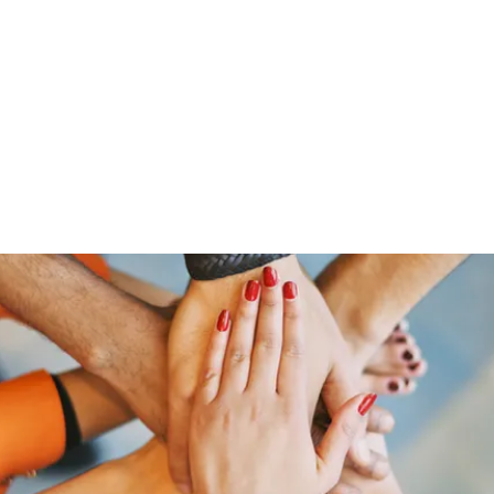
​ホーム
​会社について
​商品について
​
社
Home
Company
Care Item
Ca