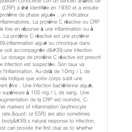
 pueden conocerse con un sencillo análisis de 
 (CRP) a été identifiée en 1930 et a ensuite 
otéine de phase aiguë« , un indicateur 
inflammatoires. La protéine C réactive ou CRP 
le foie en réponse à une inflammation ou à 
. La protéine C-réactive est une protéine 
#39;inflammation aiguë ou chronique dans 
e soit accompagnée d&#39;une infection 
 Le dosage de protéine C réactive est prescrit 
 infection est suspectée. Son taux va 
 de l’inflammation. Au-delà de 10mg / L de 
ela indique que votre corps subit une 
nt être : Une infection bactérienne aiguë, 
e supérieure à 100 mg / L de sang. Une 
 l’augmentation de la CRP est moindre. C-
her markers of inflammation (erythrocyte 
 rate,&quot; or ESR) are also sometimes 
he body&#39;s natural response to infection, 
st can provide the first clue as to whether 