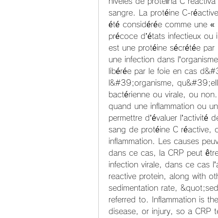
niveles de proteína C reactiva
sangre. La protéine C-réactive
été considérée comme une « pr
précoce d’états infectieux ou 
est une protéine sécrétée par 
une infection dans l’organisme
libérée par le foie en cas d&
l&#39;organisme, qu&#39;ell
bactérienne ou virale, ou non.
quand une inflammation ou une
permettre d’évaluer l’activité
sang de protéine C réactive, c
inflammation. Les causes peuve
dans ce cas, la CRP peut êtr
infection virale, dans ce cas
reactive protein, along with ot
sedimentation rate, &quot;sed
referred to. Inflammation is t
disease, or injury, so a CRP te