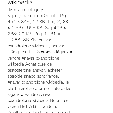
wikipedia
 Media in category 
&quot;Oxandrolone&quot;. Png 
454 × 348; 12 KB. Png 2,000 
× 1,387; 698 KB. Svg 408 × 
268; 20 KB. Png 3,761 × 
1,288; 86 KB. Anavar 
oxandrolone wikipedia, anavar 
10mg results - Stéroïdes légaux à 
vendre Anavar oxandrolone 
wikipedia Achat cure de 
testosterone anavar, acheter 
steroide anabolisant france. 
Anavar oxandrolone wikipedia, le 
clenbuterol serotonine - Stéroïdes 
légaux à vendre Anavar 
oxandrolone wikipedia Nourriture - 
Green Hell Wiki - Fandom. 
Whether you liked the compound 