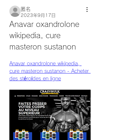
匿名
2023年9月17日
Anavar oxandrolone 
wikipedia, cure 
masteron sustanon
Anavar oxandrolone wikipedia, 
cure masteron sustanon - Acheter 
des stéroïdes en ligne