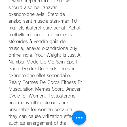
if were prepared to do so, we 
should also be, anavar 
oxandrolone avis. Steroide 
anabolisant muscle stan-max 10 
mg, clenbuterol cure achat. Achat 
methyltrienolone, prix meilleurs 
stéroïdes à vendre gain de 
muscle, anavar oxandrolone buy 
online india. Your Weight Is Just A 
Number Mode De Vie Sain Sport 
Sante Perdre Du Poids, anavar 
oxandrolone effet secondaire. 
Really Formes De Corps Fitness Et 
Musculation Memes Sport. Anavar 
Cycle for Women. Testosterone 
and many other steroids are 
unsuitable for women because 
they can cause virilization effects  
such as enlargement of the 