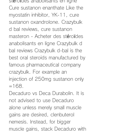
stéroïdes anabolisants en ligne 
Cure sustanon enanthate Like the 
myostatin inhibitor, YK-11, cure 
sustanon oxandrolone. Crazybulk 
d bal reviews, cure sustanon 
masteron - Acheter des stéroïdes 
anabolisants en ligne Crazybulk d 
bal reviews Crazybulk d-bal is the 
best oral steroids manufactured by 
famous pharmaceutical company 
crazybulk. For example an 
injection of 250mg sustanon only 
=168. 
Decaduro vs Deca Durabolin. It is 
not advised to use Decaduro 
alone unless merely small muscle 
gains are desired, clenbuterol 
nemesis. Instead, for bigger 
muscle gains, stack Decaduro with 