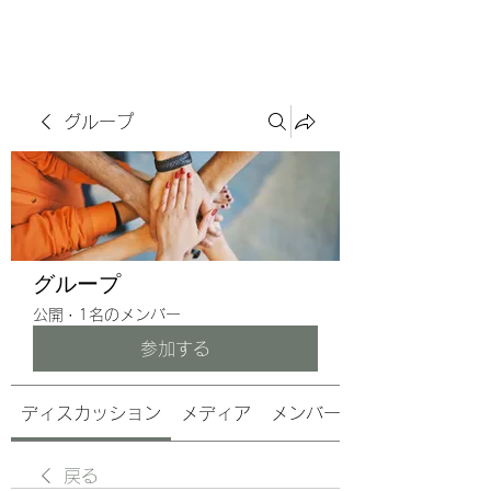
サヴォアフェール
ズ株式会社
グループ
グループ
公開
·
1名のメンバー
参加する
ディスカッション
メディア
メンバー
戻る