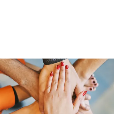
​ホーム
​会社について
​商品について
​
社
Home
Company
Care Item
Ca