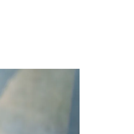
​特定商取引法表記​
技術について
​考え方について​
​お問い合わせ​
お知
re Menu
Care Mind
Contact
Others
N