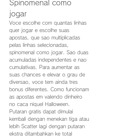
Spinomenal como 
jogar
Voce escolhe com quantas linhas 
quer jogar e escolhe suas 
apostas, que sao multiplicadas 
pelas linhas selecionadas, 
spinomenal como jogar. Sao duas 
acumuladas independentes e nao 
cumulativas. Para aumentar as 
suas chances e elevar o grau de 
diversao, voce tem ainda tres 
bonus diferentes. Como funcionam 
as apostas em valendo dinheiro 
no caca niquel Halloween.
Putaran gratis dapat dimulai 
kembali dengan menekan tiga atau 
lebih Scatter lagi dengan putaran 
ekstra ditambahkan ke total 