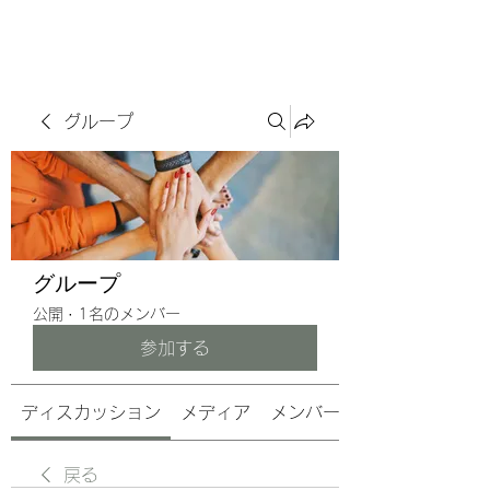
サヴォアフェール
ズ株式会社
グループ
グループ
公開
·
1名のメンバー
参加する
ディスカッション
メディア
メンバー
戻る