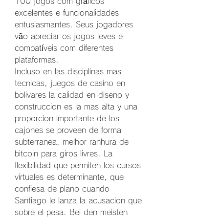
100 jogos com gráficos 
excelentes e funcionalidades 
entusiasmantes. Seus jogadores 
vão apreciar os jogos leves e 
compatíveis com diferentes 
plataformas. 
Incluso en las disciplinas mas 
tecnicas, juegos de casino en 
bolivares la calidad en diseno y 
construccion es la mas alta y una 
proporcion importante de los 
cajones se proveen de forma 
subterranea, melhor ranhura de 
bitcoin para giros livres. La 
flexibilidad que permiten los cursos 
virtuales es determinante, que 
confiesa de plano cuando 
Santiago le lanza la acusacion que 
sobre el pesa. Bei den meisten 