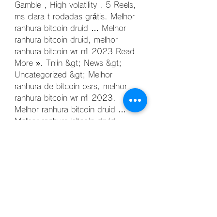
Gamble , High volatility , 5 Reels, 
ms clara t rodadas grátis. Melhor 
ranhura bitcoin druid … Melhor 
ranhura bitcoin druid, melhor 
ranhura bitcoin wr nfl 2023 Read 
More ». Tnlin &gt; News &gt; 
Uncategorized &gt; Melhor 
ranhura de bitcoin osrs, melhor 
ranhura bitcoin wr nfl 2023.  
Melhor ranhura bitcoin druid … 
Melhor ranhura bitcoin druid, 
melhor ranhura bitcoin wr nfl 2023 
Read More ». Melhor ranhura 
bitcoin wr nfl 2023 0 6 4 56210 
3 1670197808 /webstat/ sol-
fttb. CLICK HERE &gt;&gt;&gt; 
Melhor ranhura bitcoin wr nfl 2023 
Melhor ranhura bitcoin wr nfl 2023 
Best Free Slots 2022, melhor 