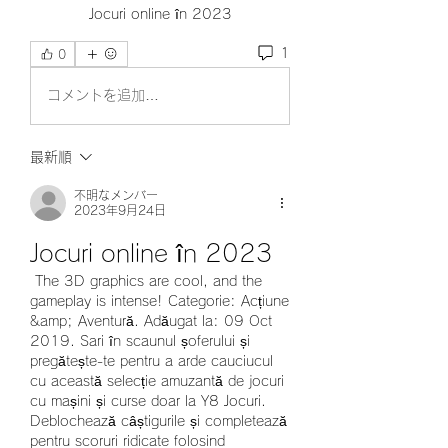
Jocuri online în 2023
1
0
コメントを追加…
最新順
不明なメンバー
2023年9月24日
Jocuri online în 2023
 The 3D graphics are cool, and the 
gameplay is intense! Categorie: Acțiune 
&amp; Aventură. Adăugat la: 09 Oct 
2019. Sari în scaunul șoferului și 
pregătește-te pentru a arde cauciucul 
cu această selecție amuzantă de jocuri 
cu mașini și curse doar la Y8 Jocuri. 
Deblochează câștigurile și completează 
pentru scoruri ridicate folosind 