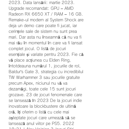
2023. Data lansării: martie 2023. 
Upgrade recomandat: GPU – AMD 
Radeon RX 6650 XT / RAM – 16 GB. 
Remake-ul modern al System Shock are 
deja un demo care poate fi jucat, iar 
cerințele sale de sistem nu sunt prea 
mari. Dar asta nu înseamnă că nu va fi 
mai rău în momentul în care va fi lansat 
complet jocul. O listă de jocuri 
esențiale și variate pentru 2023. Fie că 
vă place acțiunea cu Elden Ring, 
întotdeauna numărul 1, jocurile de rol, 
Baldur’s Gate 3, strategia cu incredibilul 
TW Warhammer 3 sau jocurile gratuite 
precum Apex, niciunul nu vă va 
dezamăgi, toate cele 15 sunt jocuri 
grozave. 23 de jocuri fenomenale care 
se lansează în 2023 De la jocuri indie 
inovatoare la blockbustere de ultimă 
oră, îți oferim o listă cu cele mai 
așteptate jocuri care urmează să se 
lansează anul viitor pe PS5. 2022 