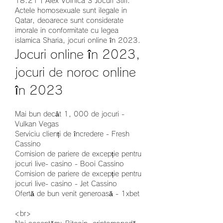
18:21 | Alex Voinica 3 Jocuri Stiri.  
Actele homosexuale sunt ilegale in 
Qatar, deoarece sunt considerate 
imorale in conformitate cu legea 
islamica Sharia, jocuri online în 2023.
Jocuri online în 2023, 
jocuri de noroc online 
în 2023
Mai bun decât 1, 000 de jocuri - 
Vulkan Vegas
Serviciu clienți de încredere - Fresh 
Cassino
Comision de pariere de excepție pentru 
jocuri live- casino - Booi Cassino
Comision de pariere de excepție pentru 
jocuri live- casino - Jet Cassino
Ofertă de bun venit generoasă - 1xbet
<br>