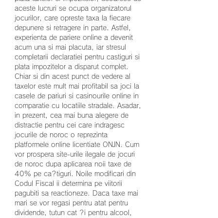
aceste lucruri se ocupa organizatorul 
jocurilor, care opreste taxa la fiecare 
depunere si retragere in parte. Astfel, 
experienta de pariere online a devenit 
acum una si mai placuta, iar stresul 
completarii declaratiei pentru castiguri si 
plata impozitelor a disparut complet. 
Chiar si din acest punct de vedere al 
taxelor este mult mai profitabil sa joci la 
casele de pariuri si casinourile online in 
comparatie cu locatiile stradale. Asadar, 
in prezent, cea mai buna alegere de 
distractie pentru cei care indragesc 
jocurile de noroc o reprezinta 
platformele online licentiate ONJN. Cum 
vor prospera site-urile ilegale de jocuri 
de noroc dupa aplicarea noii taxe de 
40% pe ca?tiguri. Noile modificari din 
Codul Fiscal ii determina pe viitorii 
pagubiti sa reactioneze. Daca taxe mai 
mari se vor regasi pentru atat pentru 
dividende, tutun cat ?i pentru alcool, 