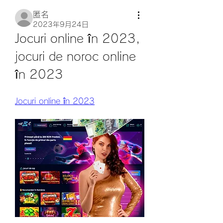
匿名
2023年9月24日
Jocuri online în 2023, 
jocuri de noroc online 
în 2023
Jocuri online în 2023