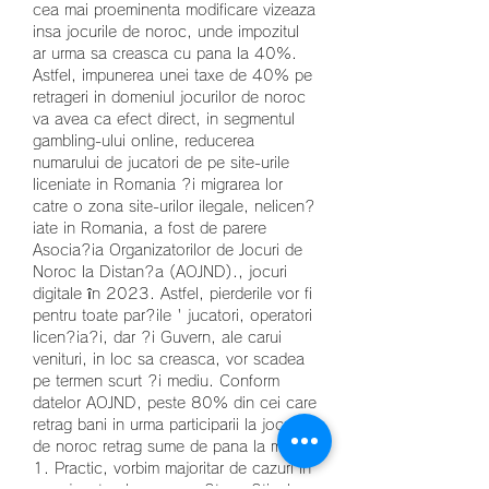
cea mai proeminenta modificare vizeaza 
insa jocurile de noroc, unde impozitul 
ar urma sa creasca cu pana la 40%. 
Astfel, impunerea unei taxe de 40% pe 
retrageri in domeniul jocurilor de noroc 
va avea ca efect direct, in segmentul 
gambling-ului online, reducerea 
numarului de jucatori de pe site-urile 
liceniate in Romania ?i migrarea lor 
catre o zona site-urilor ilegale, nelicen?
iate in Romania, a fost de parere 
Asocia?ia Organizatorilor de Jocuri de 
Noroc la Distan?a (AOJND)., jocuri 
digitale în 2023. Astfel, pierderile vor fi 
pentru toate par?ile ' jucatori, operatori 
licen?ia?i, dar ?i Guvern, ale carui 
venituri, in loc sa creasca, vor scadea 
pe termen scurt ?i mediu. Conform 
datelor AOJND, peste 80% din cei care 
retrag bani in urma participarii la jocuri 
de noroc retrag sume de pana la maxim 
1. Practic, vorbim majoritar de cazuri in 