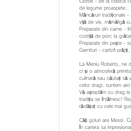
Ciorbe - de la clasica c
de legume proaspete;
Mâncăruri tradiționale -
viță de vie, mămăligă c
Preparate din carne - fri
costiță de porc la grăta
Preparate din pește - so
Garnituri - cartofi prăj
La Meniu Roberto, ne d
ci și o atmosferă primito
culinară sau căutați să 
celor dragi, suntem aici
Vă așteptăm cu drag la
tradiția se întâlnesc! R
răsfățați cu cele mai g
Câți goluri are Messi. C
În cariera sa impresionan