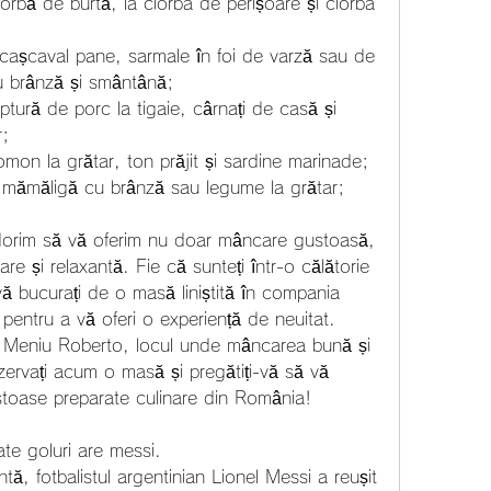
iorbă de burtă, la ciorba de perișoare și ciorba 
 cașcaval pane, sarmale în foi de varză sau de 
u brânză și smântână;
ptură de porc la tigaie, cârnați de casă și 
r;
mon la grătar, ton prăjit și sardine marinade;
iți, mămăligă cu brânză sau legume la grătar;
orim să vă oferim nu doar mâncare gustoasă, 
are și relaxantă. Fie că sunteți într-o călătorie 
vă bucurați de o masă liniștită în compania 
 pentru a vă oferi o experiență de neuitat.
 Meniu Roberto, locul unde mâncarea bună și 
ezervați acum o masă și pregătiți-vă să vă 
ustoase preparate culinare din România!
ate goluri are messi.
tă, fotbalistul argentinian Lionel Messi a reușit 