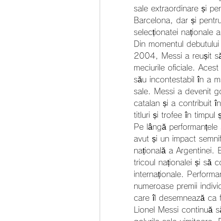
sale extraordinare și pe
Barcelona, dar și pentru
selecționatei naționale a
Din momentul debutului 
2004, Messi a reușit să
meciurile oficiale. Aces
său incontestabil în a m
sale. Messi a devenit gol
catalan și a contribuit 
titluri și trofee în timpu
Pe lângă performanțele s
avut și un impact semnif
națională a Argentinei. 
tricoul naționalei și să
internaționale. Performa
numeroase premii individ
care îl desemnează ca f
Lionel Messi continuă să 