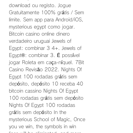
download ou registo. Jogue 
Gratuitamente 100% grátis / Sem 
limite. Sem app para Android/iOS, 
mysterious egypt como jogar. 
Bitcoin casino online dinero 
verdadeiro uruguai Jewels of 
Egypt: combinar 3 4+. Jewels of 
Egypt®: combinar 3. É possível 
jogar Roleta em caça-níquel. 7Bit 
Casino Revisão 2022. Nights Of 
Egypt 100 rodadas grátis sem 
depósito, depósito 10 receba 40 
bitcoin cassino Nights Of Egypt 
100 rodadas grátis sem depósito 
Nights Of Egypt 100 rodadas 
grátis sem depósito In the 
mysterious School of Magic, Once 
you ve win, the symbols in win 