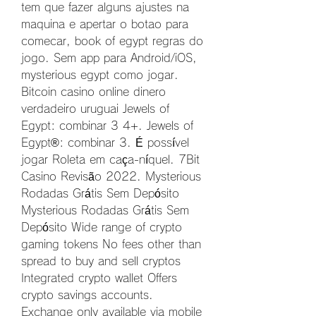
tem que fazer alguns ajustes na 
maquina e apertar o botao para 
comecar, book of egypt regras do 
jogo. Sem app para Android/iOS, 
mysterious egypt como jogar. 
Bitcoin casino online dinero 
verdadeiro uruguai Jewels of 
Egypt: combinar 3 4+. Jewels of 
Egypt®: combinar 3. É possível 
jogar Roleta em caça-níquel. 7Bit 
Casino Revisão 2022. Mysterious 
Rodadas Grátis Sem Depósito 
Mysterious Rodadas Grátis Sem 
Depósito Wide range of crypto 
gaming tokens No fees other than 
spread to buy and sell cryptos 
Integrated crypto wallet Offers 
crypto savings accounts. 
Exchange only available via mobile 