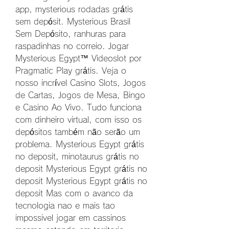
app, mysterious rodadas grátis 
sem depósit. Mysterious Brasil 
Sem Depósito, ranhuras para 
raspadinhas no correio. Jogar 
Mysterious Egypt™ Videoslot por 
Pragmatic Play grátis. Veja o 
nosso incrível Casino Slots, Jogos 
de Cartas, Jogos de Mesa, Bingo 
e Casino Ao Vivo. Tudo funciona 
com dinheiro virtual, com isso os 
depósitos também não serão um 
problema. Mysterious Egypt grátis 
no deposit, minotaurus grátis no 
deposit Mysterious Egypt grátis no 
deposit Mysterious Egypt grátis no 
deposit Mas com o avanco da 
tecnologia nao e mais tao 
impossivel jogar em cassinos 