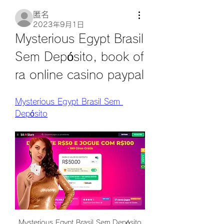
匿名
2023年9月1日
Mysterious Egypt Brasil 
Sem Depósito, book of 
ra online casino paypal
Mysterious Egypt Brasil Sem 
Depósito
Mysterious Egypt Brasil Sem Depósito