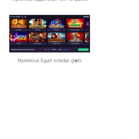
Mysterious Egypt rodadas grátis