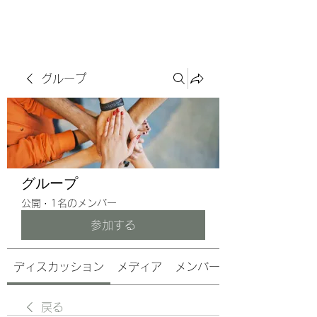
サヴォアフェール
ズ株式会社
グループ
グループ
公開
·
1名のメンバー
参加する
ディスカッション
メディア
メンバー
戻る