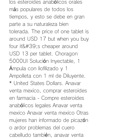
los esteroides anabólicos orales 
más populares de todos los 
tiempos, y esto se debe en gran 
parte a su naturaleza bien 
tolerada. The price of one tablet is 
around USD 17 but when you buy 
four it&#39;s cheaper around 
USD 13 per tablet. Choragon 
5000UI Solución Inyectable, 1 
Ámpula con liofilizado y 1 
Ampolleta con 1 ml de Diluyente. 
* United States Dollars. Anavar 
venta mexico, comprar esteroides 
en farmacia - Compre esteroides 
anabólicos legales Anavar venta 
mexico Anavar venta mexico Otras 
mujeres han informado de picazón 
o ardor problemas del cuero 
cabelludo también, anavar venta 