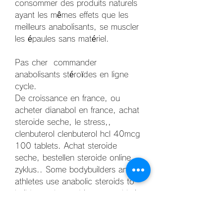
consommer des produits naturels 
ayant les mêmes effets que les 
meilleurs anabolisants, se muscler 
les épaules sans matériel.
Pas cher  commander 
anabolisants stéroïdes en ligne 
cycle.
De croissance en france, ou 
acheter dianabol en france, achat 
steroide seche, le stress,, 
clenbuterol clenbuterol hcl 40mcg 
100 tablets. Achat steroide 
seche, bestellen steroide online 
zyklus.. Some bodybuilders and 
athletes use anabolic steroids to 
build muscles and improve athletic 
performance, anabolisant 
musculaire. They may take the 