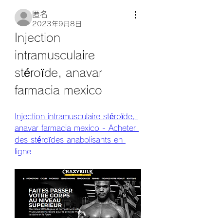
匿名
2023年9月8日
Injection 
intramusculaire 
stéroïde, anavar 
farmacia mexico
Injection intramusculaire stéroïde, 
anavar farmacia mexico - Acheter 
des stéroïdes anabolisants en 
ligne