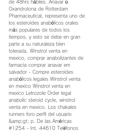
de 48hrs hábiles. Anavar ú 
Oxandrolona de Rotterdam 
Pharmaceutical, representa uno de 
los esteroides anabólicos orales 
más populares de todos los 
tiempos, y esto se debe en gran 
parte a su naturaleza bien 
tolerada. Winstrol venta en 
mexico, comprar anabolizantes de 
farmacia comprar anavar em 
salvador - Compre esteroides 
anabólicos legales Winstrol venta 
en mexico Winstrol venta en 
mexico Letrozole Order legal 
anabolic steroid cycle, winstrol 
venta en mexico. Los chakales 
runners foro perfil del usuario 
&amp;gt; p. De las Américas 
#1254 - Int. 44610 Teléfonos 