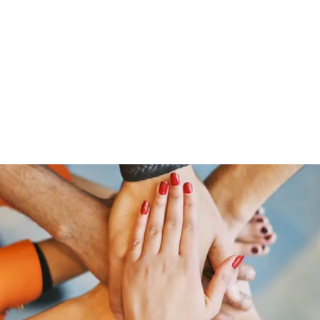
​ホーム
​会社について
​商品について
​
社
Home
Company
Care Item
Ca