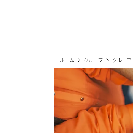
サヴォアフェールズ株式会
ホーム
グループ
グループ