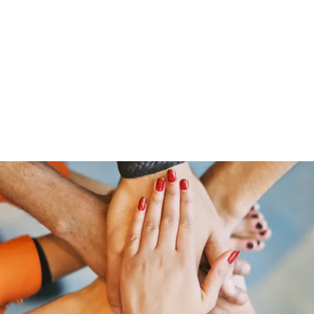
​ホーム
​会社について
​商品について
​
社
Home
Company
Care Item
Ca