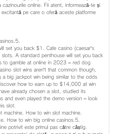
 cazinourile online. Fii atent, informează-te și 
 excitantă pe care o oferă aceste platforme 
asinos.5.
ll set you back $1. Cafe casino (caesar’s 
ic slots. A standard penthouse will set you back 
s to gamble at online in 2023 – red dog 
sino slot wins aren’t that common though, 
 a big jackpot win being similar to the odds 
 Discover how to earn up to $14,000 at win 
 have already chosen a slot, studied its 
ms and even played the demo version – look 
is slot. 
slot machine. How to win slot machine.
vite. How to win big online casinos.5.
ne potrivit este primul pas către câștig. 