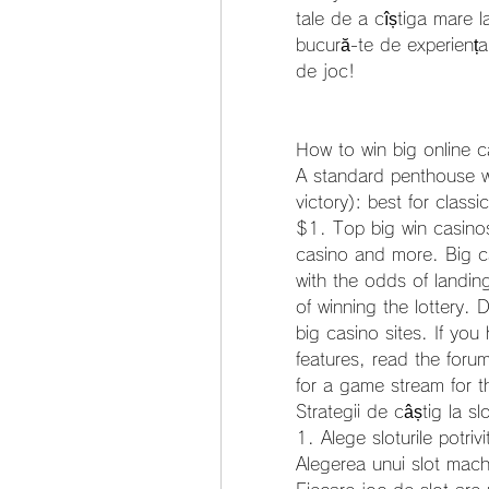
tale de a cîștiga mare la
bucură-te de experiența
de joc!
How to win big online c
A standard penthouse wi
victory): best for class
$1. Top big win casino
casino and more. Big ca
with the odds of landing
of winning the lottery.
big casino sites. If you
features, read the foru
for a game stream for th
Strategii de câștig la 
1. Alege sloturile potri
Alegerea unui slot machi