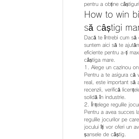
pentru a obține câștigur
How to win b
să câștigi ma
Dacă te întrebi cum să c
suntem aici să te ajutăm! 
eficiente pentru a-ți max
câștiga mare.
1. Alege un cazinou onl
Pentru a te asigura că ve
real, este important să 
recenzii, verifică licențe
solidă în industrie.
2. Înțelege regulile jocur
Pentru a avea succes la c
regulile jocurilor pe care
jocului îți vor oferi un av
șansele de câștig.