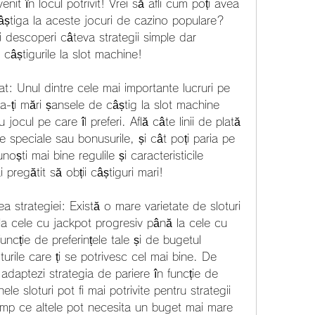
nit în locul potrivit! Vrei să afli cum poți avea 
știga la aceste jocuri de cazino populare? 
i descoperi câteva strategii simple dar 
i câștigurile la slot machine!
at: Unul dintre cele mai importante lucruri pe 
 a-ți mări șansele de câștig la slot machine 
u jocul pe care îl preferi. Află câte linii de plată 
e speciale sau bonusurile, și cât poți paria pe 
oști mai bine regulile și caracteristicile 
i pregătit să obții câștiguri mari!
a strategiei: Există o mare varietate de sloturi 
la cele cu jackpot progresiv până la cele cu 
funcție de preferințele tale și de bugetul 
oturile care ți se potrivesc cel mai bine. De 
daptezi strategia de pariere în funcție de 
ele sloturi pot fi mai potrivite pentru strategii 
imp ce altele pot necesita un buget mai mare 