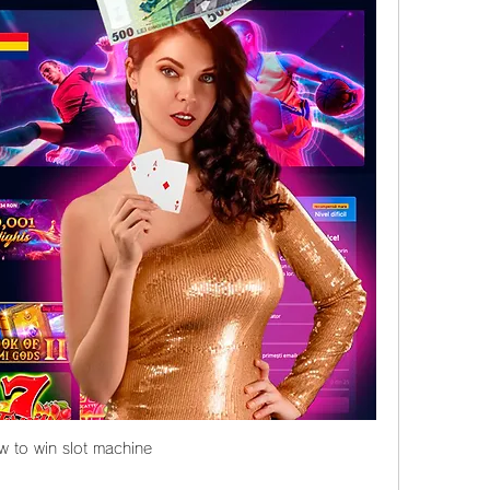
w to win slot machine