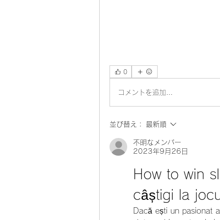
0
コメントを追加…
並び替え：
最新順
不明なメンバー
2023年9月26日
How to win s
câștigi la joc
Dacă ești un pasionat al 