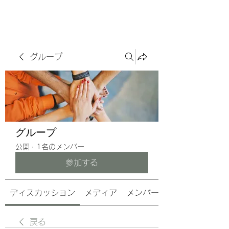
サヴォアフェール
ズ株式会社
グループ
グループ
公開
·
1名のメンバー
参加する
ディスカッション
メディア
メンバー
戻る