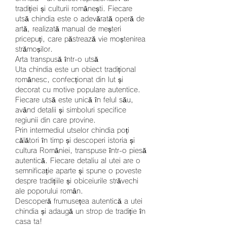
tradiției și culturii românești. Fiecare 
utsă chindia este o adevărată operă de 
artă, realizată manual de meșteri 
pricepuți, care păstrează vie moștenirea 
strămoșilor.
Arta transpusă într-o utsă
Uta chindia este un obiect tradițional 
românesc, confecționat din lut și 
decorat cu motive populare autentice. 
Fiecare utsă este unică în felul său, 
având detalii și simboluri specifice 
regiunii din care provine.
Prin intermediul utselor chindia poți 
călători în timp și descoperi istoria și 
cultura României, transpuse într-o piesă 
autentică. Fiecare detaliu al utei are o 
semnificație aparte și spune o poveste 
despre tradițiile și obiceiurile străvechi 
ale poporului român.
Descoperă frumusețea autentică a utei 
chindia și adaugă un strop de tradiție în 
casa ta!