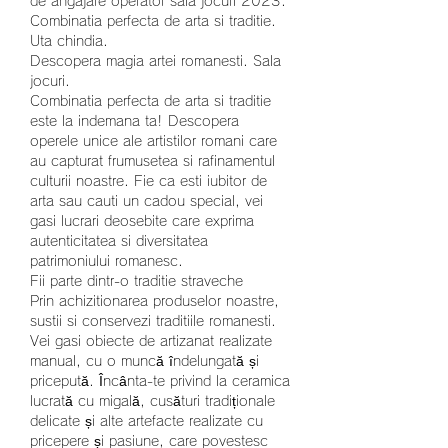
de angajare operator sala jocuri 2023. 
Combinatia perfecta de arta si traditie. 
Uta chindia.
Descopera magia artei romanesti. Sala 
jocuri.
Combinatia perfecta de arta si traditie 
este la indemana ta! Descopera 
operele unice ale artistilor romani care 
au capturat frumusetea si rafinamentul 
culturii noastre. Fie ca esti iubitor de 
arta sau cauti un cadou special, vei 
gasi lucrari deosebite care exprima 
autenticitatea si diversitatea 
patrimoniului romanesc.
Fii parte dintr-o traditie straveche
Prin achizitionarea produselor noastre, 
sustii si conservezi traditiile romanesti. 
Vei gasi obiecte de artizanat realizate 
manual, cu o muncă îndelungată și 
pricepută. Încânta-te privind la ceramica 
lucrată cu migală, cusături tradiționale 
delicate și alte artefacte realizate cu 
pricepere și pasiune, care povestesc 