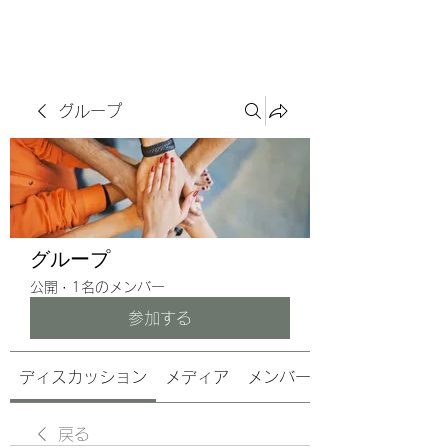
サヴォアフェール
ズ株式会社
グループ
グループ
公開
·
1名のメンバー
参加する
ディスカッション
メディア
メンバー
戻る