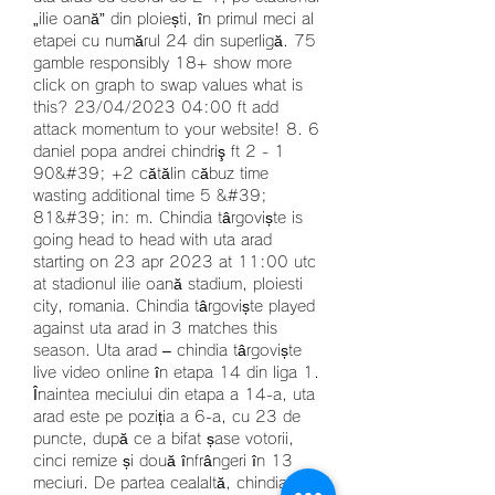
„ilie oană” din ploiești, în primul meci al 
etapei cu numărul 24 din superligă. 75 
gamble responsibly 18+ show more 
click on graph to swap values what is 
this? 23/04/2023 04:00 ft add 
attack momentum to your website! 8. 6 
daniel popa andrei chindriş ft 2 - 1 
90&#39; +2 cătălin căbuz time 
wasting additional time 5 &#39; 
81&#39; in: m. Chindia târgoviște is 
going head to head with uta arad 
starting on 23 apr 2023 at 11:00 utc 
at stadionul ilie oană stadium, ploiesti 
city, romania. Chindia târgoviște played 
against uta arad in 3 matches this 
season. Uta arad – chindia târgoviște 
live video online în etapa 14 din liga 1. 
Înaintea meciului din etapa a 14-a, uta 
arad este pe poziția a 6-a, cu 23 de 
puncte, după ce a bifat șase votorii, 
cinci remize și două înfrângeri în 13 
meciuri. De partea cealaltă, chindia 