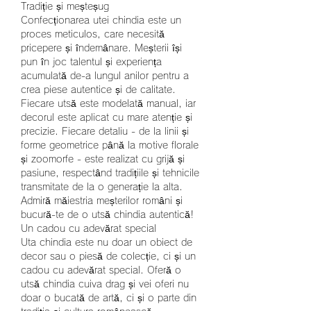
Tradiție și meșteșug
Confecționarea utei chindia este un 
proces meticulos, care necesită 
pricepere și îndemânare. Meșterii își 
pun în joc talentul și experiența 
acumulată de-a lungul anilor pentru a 
crea piese autentice și de calitate.
Fiecare utsă este modelată manual, iar 
decorul este aplicat cu mare atenție și 
precizie. Fiecare detaliu - de la linii și 
forme geometrice până la motive florale 
și zoomorfe - este realizat cu grijă și 
pasiune, respectând tradițiile și tehnicile 
transmitate de la o generație la alta.
Admiră măiestria meșterilor români și 
bucură-te de o utsă chindia autentică!
Un cadou cu adevărat special
Uta chindia este nu doar un obiect de 
decor sau o piesă de colecție, ci și un 
cadou cu adevărat special. Oferă o 
utsă chindia cuiva drag și vei oferi nu 
doar o bucată de artă, ci și o parte din 