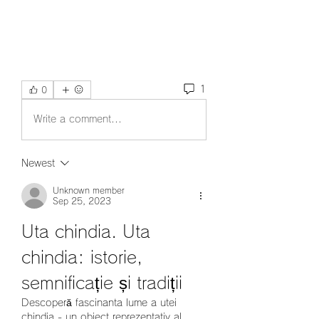
1
0
Write a comment...
Newest
Unknown member
Sep 25, 2023
Uta chindia. Uta 
chindia: istorie, 
semnificație și tradiții
Descoperă fascinanta lume a utei 
chindia - un obiect reprezentativ al 