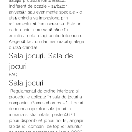
tradiția și cultura românească.
Indiferent de ocazie - sărbători, 
aniversări sau evenimente speciale - o 
utsă chindia va impresiona prin 
rafinamentul și frumusețea sa. Este un 
cadou unic, care va rămâne în 
amintirea celor dragi pentru totdeauna.
Alege să faci un dar memorabil și alege 
o utsă chindia!
Sala jocuri. Sala de 
jocuri
FAQ.
Sala jocuri
 Regulamentul de ordine interioara si 
procedurile aplicate în sala de jocuri a 
companiei. Games xbox ps +1. Locuri 
de munca operator sala jocuri in 
romania si strainatate, peste 4671 
joburi disponibile! joburi noi ☑️, angajari 
rapide ☑️, companii de top ☑️! anunturi 