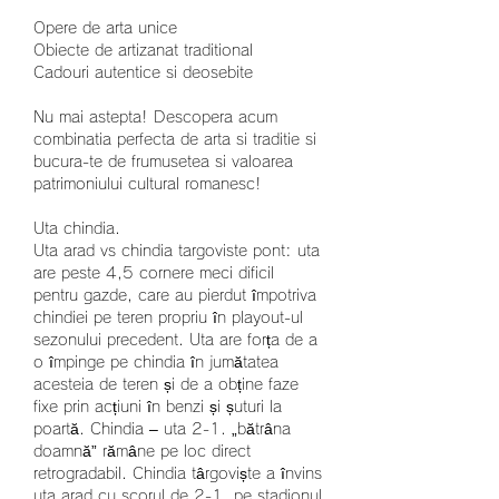
Opere de arta unice
Obiecte de artizanat traditional
Cadouri autentice si deosebite
Nu mai astepta! Descopera acum 
combinatia perfecta de arta si traditie si 
bucura-te de frumusetea si valoarea 
patrimoniului cultural romanesc!
Uta chindia.
Uta arad vs chindia targoviste pont: uta 
are peste 4,5 cornere meci dificil 
pentru gazde, care au pierdut împotriva 
chindiei pe teren propriu în playout-ul 
sezonului precedent. Uta are forța de a 
o împinge pe chindia în jumătatea 
acesteia de teren și de a obține faze 
fixe prin acțiuni în benzi și șuturi la 
poartă. Chindia – uta 2-1. „bătrâna 
doamnă” rămâne pe loc direct 
retrogradabil. Chindia târgoviște a învins 
uta arad cu scorul de 2-1, pe stadionul 