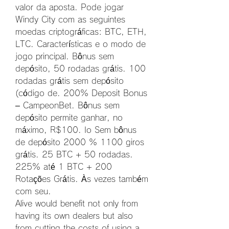
valor da aposta. Pode jogar 
Windy City com as seguintes 
moedas criptográficas: BTC, ETH, 
LTC. Características e o modo de 
jogo principal. Bônus sem 
depósito, 50 rodadas grátis. 100 
rodadas grátis sem depósito 
(código de. 200% Deposit Bonus 
– CampeonBet. Bônus sem 
depósito permite ganhar, no 
máximo, R$100. Io Sem bônus 
de depósito 2000 % 1100 giros 
grátis. 25 BTC + 50 rodadas. 
225% até 1 BTC + 200 
Rotações Grátis. Às vezes também 
com seu. 
Alive would benefit not only from 
having its own dealers but also 
from cutting the costs of using a 