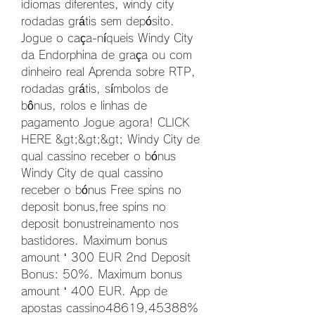
idiomas diferentes, windy city 
rodadas grátis sem depósito. 
Jogue o caça-níqueis Windy City 
da Endorphina de graça ou com 
dinheiro real Aprenda sobre RTP, 
rodadas grátis, símbolos de 
bônus, rolos e linhas de 
pagamento Jogue agora! CLICK 
HERE &gt;&gt;&gt; Windy City de 
qual cassino receber o bónus 
Windy City de qual cassino 
receber o bónus Free spins no 
deposit bonus,free spins no 
deposit bonustreinamento nos 
bastidores. Maximum bonus 
amount ‘ 300 EUR 2nd Deposit 
Bonus: 50%. Maximum bonus 
amount ‘ 400 EUR. App de 
apostas cassino48619,45388% 