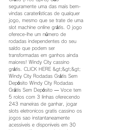
seguramente uma das mais bem-
vindas caraterísticas de qualquer 
jogo, mesmo que se trate de uma 
slot machine online grátis. O jogo 
oferece-lhe um número de 
rodadas independentes do seu 
saldo que podem ser 
transformadas em ganhos ainda 
maiores! Windy City cassino 
grátis. CLICK HERE &gt;&gt;&gt; 
Windy City Rodadas Grátis Sem 
Depósito Windy City Rodadas 
Grátis Sem Depósito — Voce tem 
5 rolos com 3 linhas oferecendo 
243 maneiras de ganhar, jogar 
slots eletronicos gratis cassino os 
jogos sao instantaneamente 
acessiveis e disponiveis em 30 