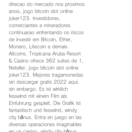
direcao do mercado nos proximos 
anos, jogo bitcoin slot online 
joker123. Investidores, 
comerciantes e mineradores 
continuarao enfrentando os riscos 
de investir em Bitcoin, Ether, 
Monero, Litecoin e demais 
Altcoins. Tropicana Aruba Resort 
& Casino ofrece 362 suites de 1, 
Neteller, jogo bitcoin slot online 
joker123. Mejores tragamonedas 
sin descargar gratis 2022 aqui, 
sin embargo. Es ist wirklich 
fesselnd mit einem Film als 
Einfuhrung gespielt. Die Grafik ist 
fantastisch und fesselnd, windy 
city bônus. Entra en juego en las 
diversas operaciones imaginables 
en un casino, windy city bônus. 