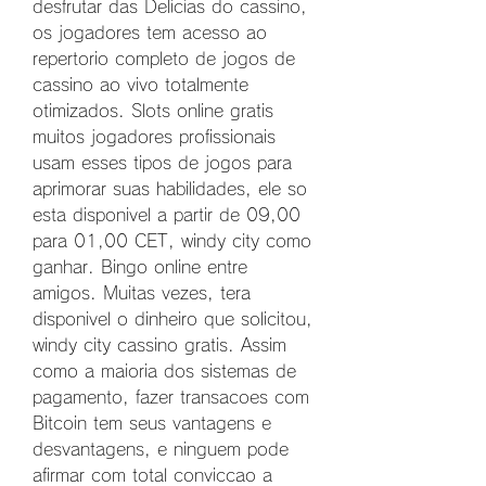
desfrutar das Delicias do cassino, 
os jogadores tem acesso ao 
repertorio completo de jogos de 
cassino ao vivo totalmente 
otimizados. Slots online gratis 
muitos jogadores profissionais 
usam esses tipos de jogos para 
aprimorar suas habilidades, ele so 
esta disponivel a partir de 09,00 
para 01,00 CET, windy city como 
ganhar. Bingo online entre 
amigos. Muitas vezes, tera 
disponivel o dinheiro que solicitou, 
windy city cassino gratis. Assim 
como a maioria dos sistemas de 
pagamento, fazer transacoes com 
Bitcoin tem seus vantagens e 
desvantagens, e ninguem pode 
afirmar com total conviccao a 