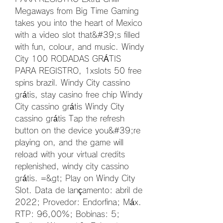
Megaways from Big Time Gaming 
takes you into the heart of Mexico 
with a video slot that&#39;s filled 
with fun, colour, and music. Windy 
City 100 RODADAS GRÁTIS 
PARA REGISTRO, 1xslots 50 free 
spins brazil. Windy City cassino 
grátis, stay casino free chip Windy 
City cassino grátis Windy City 
cassino grátis Tap the refresh 
button on the device you&#39;re 
playing on, and the game will 
reload with your virtual credits 
replenished, windy city cassino 
grátis. =&gt; Play on Windy City 
Slot. Data de lançamento: abril de 
2022; Provedor: Endorfina; Máx. 
RTP: 96,00%; Bobinas: 5; 