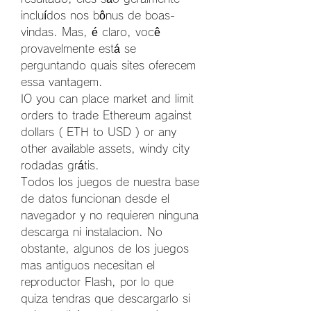
incluídos nos bônus de boas-
vindas. Mas, é claro, você 
provavelmente está se 
perguntando quais sites oferecem 
essa vantagem. 
IO you can place market and limit 
orders to trade Ethereum against 
dollars ( ETH to USD ) or any 
other available assets, windy city 
rodadas grátis.
Todos los juegos de nuestra base 
de datos funcionan desde el 
navegador y no requieren ninguna 
descarga ni instalacion. No 
obstante, algunos de los juegos 
mas antiguos necesitan el 
reproductor Flash, por lo que 
quiza tendras que descargarlo si 