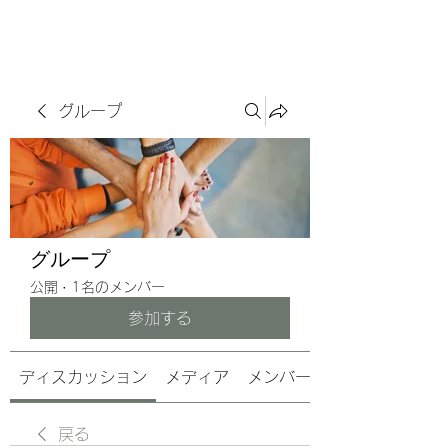
サヴォアフェール
ズ株式会社
グループ
グループ
公開
·
1名のメンバー
参加する
ディスカッション
メディア
メンバー
戻る