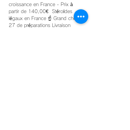
croissance en France - Prix à 
partir de 140,00€  Stéroïdes 
légaux en France ☝ Grand choix 
27 de préparations Livraison 
rapide et assurance qualité. Le 
dosage de l’hormone de 
croissance pour un homme adulte 
est de 0,05-0,08 mg par kg de 
poids et par semaine. L’activité du 
médicament est exprimée en 
unités d’action (UD). Au début du 
traitement, il est recommandé de 
prendre 5 unités par jour par voie 
sous-cutanée (une injection) 
pendant une à deux semaines. 
Testostérone énanthate, 
testostérone propionate, 
trenbolone énanthate, hormone de 
croissance, drostanolone, 