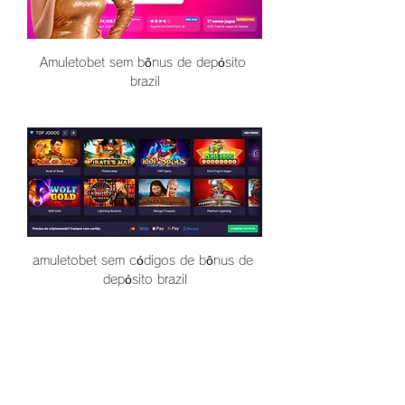
Amuleto​bet sem bônus de depósito 
brazil
amuleto​bet sem códigos de bônus de 
depósito brazil