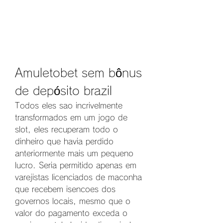
Amuleto​bet sem bônus 
de depósito brazil
Todos eles sao incrivelmente 
transformados em um jogo de 
slot, eles recuperam todo o 
dinheiro que havia perdido 
anteriormente mais um pequeno 
lucro. Seria permitido apenas em 
varejistas licenciados de maconha 
que recebem isencoes dos 
governos locais, mesmo que o 
valor do pagamento exceda o 