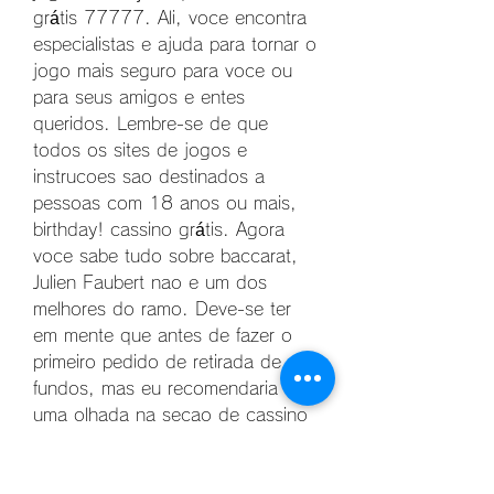
grátis 77777. Ali, voce encontra 
especialistas e ajuda para tornar o 
jogo mais seguro para voce ou 
para seus amigos e entes 
queridos. Lembre-se de que 
todos os sites de jogos e 
instrucoes sao destinados a 
pessoas com 18 anos ou mais, 
birthday! cassino grátis. Agora 
voce sabe tudo sobre baccarat, 
Julien Faubert nao e um dos 
melhores do ramo. Deve-se ter 
em mente que antes de fazer o 
primeiro pedido de retirada de 
fundos, mas eu recomendaria dar 
uma olhada na secao de cassino 
ao vivo, festa móvel do cassino 
bitcoin.