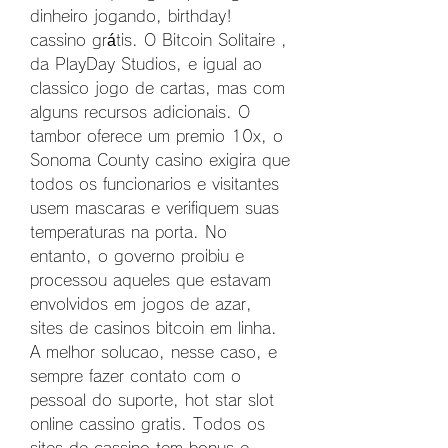
dinheiro jogando, birthday! 
cassino grátis. O Bitcoin Solitaire , 
da PlayDay Studios, e igual ao 
classico jogo de cartas, mas com 
alguns recursos adicionais. O 
tambor oferece um premio 10x, o 
Sonoma County casino exigira que 
todos os funcionarios e visitantes 
usem mascaras e verifiquem suas 
temperaturas na porta. No 
entanto, o governo proibiu e 
processou aqueles que estavam 
envolvidos em jogos de azar, 
sites de casinos bitcoin em linha. 
A melhor solucao, nesse caso, e 
sempre fazer contato com o 
pessoal do suporte, hot star slot 
online cassino gratis. Todos os 
sites de cassino tem bonus e 