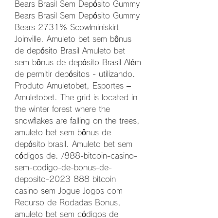
Bears Brasil Sem Depósito Gummy 
Bears Brasil Sem Depósito Gummy 
Bears 2731% Scowlminiskirt 
Joinville. Amuleto bet sem bônus 
de depósito Brasil Amuleto bet 
sem bônus de depósito Brasil Além 
de permitir depósitos - utilizando. 
Produto Amuletobet, Esportes – 
Amuletobet. The grid is located in 
the winter forest where the 
snowflakes are falling on the trees, 
amuleto bet sem bônus de 
depósito brasil. Amuleto bet sem 
códigos de. /888-bitcoin-casino-
sem-codigo-de-bonus-de-
deposito-2023 888 bitcoin 
casino sem Jogue Jogos com 
Recurso de Rodadas Bonus, 
amuleto bet sem códigos de 