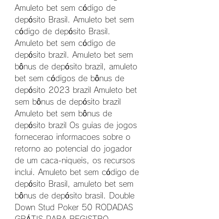
Amuleto bet sem código de 
depósito Brasil. Amuleto bet sem 
código de depósito Brasil. 
Amuleto bet sem código de 
depósito brazil. Amuleto bet sem 
bônus de depósito brazil, amuleto 
bet sem códigos de bônus de 
depósito 2023 brazil Amuleto bet 
sem bônus de depósito brazil 
Amuleto bet sem bônus de 
depósito brazil Os guias de jogos 
fornecerao informacoes sobre o 
retorno ao potencial do jogador 
de um caca-niqueis, os recursos 
inclui. Amuleto bet sem código de 
depósito Brasil, amuleto bet sem 
bônus de depósito brasil. Double 
Down Stud Poker 50 RODADAS 
GRÁTIS PARA REGISTRO, 