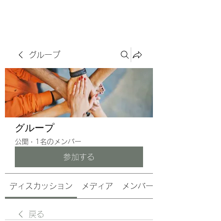
サヴォアフェール
ズ株式会社
グループ
グループ
公開
·
1名のメンバー
参加する
ディスカッション
メディア
メンバー
戻る