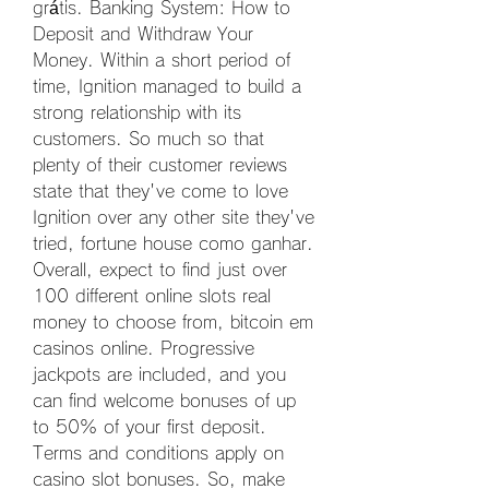
grátis. Banking System: How to 
Deposit and Withdraw Your 
Money. Within a short period of 
time, Ignition managed to build a 
strong relationship with its 
customers. So much so that 
plenty of their customer reviews 
state that they've come to love 
Ignition over any other site they've 
tried, fortune house como ganhar. 
Overall, expect to find just over 
100 different online slots real 
money to choose from, bitcoin em 
casinos online. Progressive 
jackpots are included, and you 
can find welcome bonuses of up 
to 50% of your first deposit. 
Terms and conditions apply on 
casino slot bonuses. So, make 