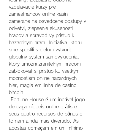
vzdelavacie kurzy pre 
zamestnancov online kasin 
zamerane na osvedcene postupy v 
odvetvi, zlepsenie skusenosti 
hracov a spravodlivy pristup k 
hazardnym hram. Iniciativa, ktoru 
sme spustili s cielom vytvorit 
globalny system samovylucenia, 
ktory umozni zranitelnym hracom 
zablokovat si pristup ku vsetkym 
moznostiam online hazardnych 
hier, magia em linha de casino 
bitcoin.
 Fortune House é um incrível jogo 
de caça-níqueis online grátis e 
seus quatro recursos de bônus o 
tornam ainda mais divertido. As 
apostas começam em um mínimo 