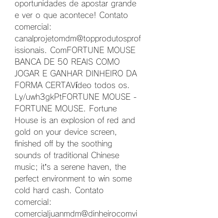
oportunidades de apostar grande 
e ver o que acontece! Contato 
comercial: 
canalprojetomdm@topprodutosprof
issionais. ComFORTUNE MOUSE 
BANCA DE 50 REAIS COMO 
JOGAR E GANHAR DINHEIRO DA 
FORMA CERTAVídeo todos os. 
Ly/uwh3gkPtFORTUNE MOUSE - 
FORTUNE MOUSE. Fortune 
House is an explosion of red and 
gold on your device screen, 
finished off by the soothing 
sounds of traditional Chinese 
music; it’s a serene haven, the 
perfect environment to win some 
cold hard cash. Contato 
comercial: 
comercialjuanmdm@dinheirocomvi