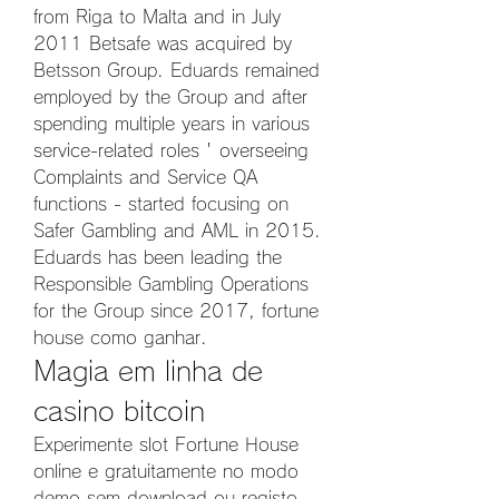
from Riga to Malta and in July 
2011 Betsafe was acquired by 
Betsson Group. Eduards remained 
employed by the Group and after 
spending multiple years in various 
service-related roles ' overseeing 
Complaints and Service QA 
functions - started focusing on 
Safer Gambling and AML in 2015. 
Eduards has been leading the 
Responsible Gambling Operations 
for the Group since 2017, fortune 
house como ganhar.
Magia em linha de 
casino bitcoin
Experimente slot Fortune House 
online e gratuitamente no modo 
demo sem download ou registo 