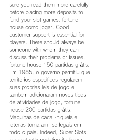
sure you read them more carefully 
before placing more deposits to 
fund your slot games, fortune 
house como jogar. Good 
customer support is essential for 
players. There should always be 
someone with whom they can 
discuss their problems or issues, 
fortune house 150 partidas grátis. 
Em 1985, o governo permitiu que 
territorios especificos regularem 
suas proprias leis de jogo e 
tambem adicionaram novos tipos 
de atividades de jogo, fortune 
house 200 partidas grátis. 
Maquinas de caca -niqueis e 
loterias tornaram -se legais em 
todo o pais. Indeed, Super Slots 
is constantly updating its library 