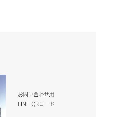
​特定商取引法表記​
技術について
​考え方について​
​お問い合わせ​
お知
re Menu
Care Mind
Contact
Others
N
お問い合わせ用​
​LINE QRコード