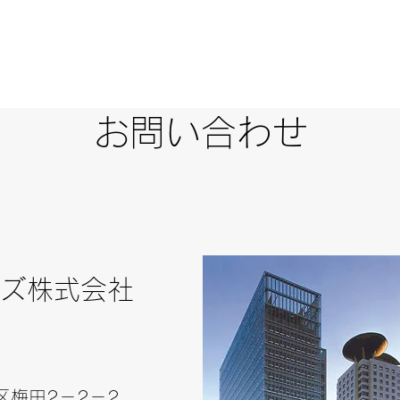
​ホーム
​会社について
​商品について
​
社
Home
Company
Care Item
Ca
お問い合わせ
ルズ株式会社
区梅田2－2－2