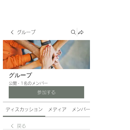
サヴォアフェール
ズ株式会社
グループ
グループ
公開
·
1名のメンバー
参加する
ディスカッション
メディア
メンバー
戻る