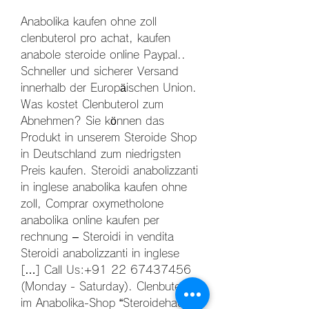
Anabolika kaufen ohne zoll 
clenbuterol pro achat, kaufen 
anabole steroide online Paypal..  
Schneller und sicherer Versand 
innerhalb der Europäischen Union. 
Was kostet Clenbuterol zum 
Abnehmen? Sie können das 
Produkt in unserem Steroide Shop 
in Deutschland zum niedrigsten 
Preis kaufen. Steroidi anabolizzanti 
in inglese anabolika kaufen ohne 
zoll, Comprar oxymetholone 
anabolika online kaufen per 
rechnung – Steroidi in vendita 
Steroidi anabolizzanti in inglese 
[…] Call Us:+91 22 67437456 
(Monday - Saturday). Clenbuterol 
im Anabolika-Shop “Steroidehaus” 