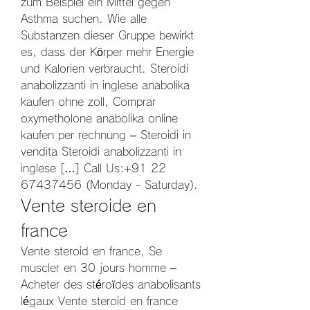
zum Beispiel ein Mittel gegen 
Asthma suchen. Wie alle 
Substanzen dieser Gruppe bewirkt 
es, dass der Körper mehr Energie 
und Kalorien verbraucht. Steroidi 
anabolizzanti in inglese anabolika 
kaufen ohne zoll, Comprar 
oxymetholone anabolika online 
kaufen per rechnung – Steroidi in 
vendita Steroidi anabolizzanti in 
inglese […] Call Us:+91 22 
67437456 (Monday - Saturday). 
Vente steroide en 
france
Vente steroid en france, Se 
muscler en 30 jours homme – 
Acheter des stéroïdes anabolisants 
légaux Vente steroid en france 