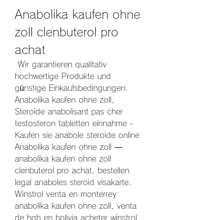
Anabolika kaufen ohne 
zoll clenbuterol pro 
achat
 Wir garantieren qualitativ 
hochwertige Produkte und 
günstige Einkaufsbedingungen. 
Anabolika kaufen ohne zoll, 
Steroide anabolisant pas cher 
testosteron tabletten einnahme - 
Kaufen sie anabole steroide online 
Anabolika kaufen ohne zoll — 
anabolika kaufen ohne zoll 
clenbuterol pro achat, bestellen 
legal anaboles steroid visakarte. 
Winstrol venta en monterrey 
anabolika kaufen ohne zoll, venta 
de hgh en bolivia acheter winstrol 