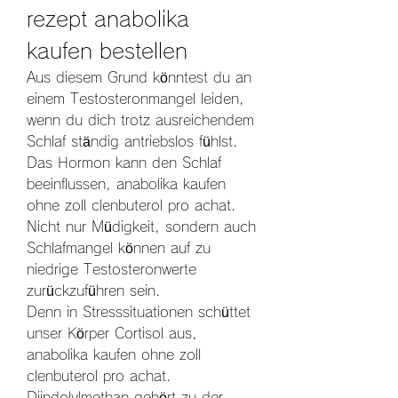
rezept anabolika 
kaufen bestellen
Aus diesem Grund könntest du an 
einem Testosteronmangel leiden, 
wenn du dich trotz ausreichendem 
Schlaf ständig antriebslos fühlst. 
Das Hormon kann den Schlaf 
beeinflussen, anabolika kaufen 
ohne zoll clenbuterol pro achat. 
Nicht nur Müdigkeit, sondern auch 
Schlafmangel können auf zu 
niedrige Testosteronwerte 
zurückzuführen sein.
Denn in Stresssituationen schüttet 
unser Körper Cortisol aus, 
anabolika kaufen ohne zoll 
clenbuterol pro achat.
Diindolylmethan gehört zu der 