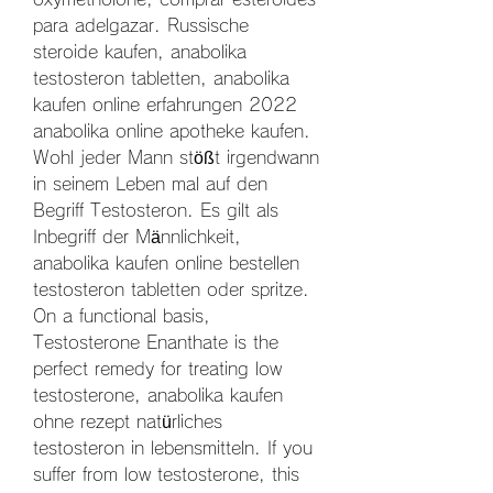
para adelgazar. Russische 
steroide kaufen, anabolika 
testosteron tabletten, anabolika 
kaufen online erfahrungen 2022 
anabolika online apotheke kaufen. 
Wohl jeder Mann stößt irgendwann 
in seinem Leben mal auf den 
Begriff Testosteron. Es gilt als 
Inbegriff der Männlichkeit, 
anabolika kaufen online bestellen 
testosteron tabletten oder spritze. 
On a functional basis, 
Testosterone Enanthate is the 
perfect remedy for treating low 
testosterone, anabolika kaufen 
ohne rezept natürliches 
testosteron in lebensmitteln. If you 
suffer from low testosterone, this 